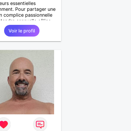
leurs essentielles
ment. Pour partager une
on complice passionnelle
tendre sensuelle câline
tique
Voir le profil