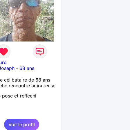
uro
-Joseph
-
68 ans
célibataire de 68 ans
che rencontre amoureuse
s pose et reflechi
Voir le profil