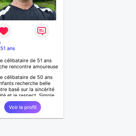
a
-
51 ans
célibataire de 51 ans
che rencontre amoureuse
célibataire de 50 ans
nfants recherche belle
tre basé sur la sincérité
êté et le respect. Simple
 foufou quand il le
Voir le profil
echerche une femme qui
semble un peu.Sur
iennes.