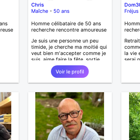
Chris
Dom3
Maîche
-
50 ans
Fréjus
ans
Homme célibataire de 50 ans
Homme 
ureuse
recherche rencontre amoureuse
recher
Je suis une personne un peu
Retrait
timide, je cherche ma moitié qui
comme 
veut bien m'accepter comme je
la vie
suis, aime faire la fête, sortie
serai 
entre amis et plein d'autre
qui se
Voir le profil
choses .