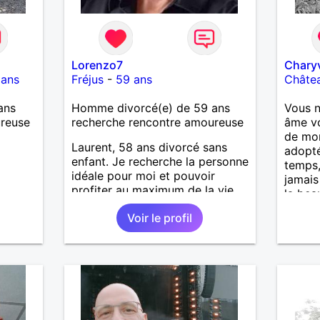
Lorenzo7
Chary
 ans
Fréjus
-
59 ans
Châtea
ans
Homme divorcé(e) de 59 ans
Vous n
ureuse
recherche rencontre amoureuse
âme v
de mon
Laurent, 58 ans divorcé sans
adopté.
enfant. Je recherche la personne
temps,
idéale pour moi et pouvoir
jamais
profiter au maximum de la vie
la bea
de couple
visage
Voir le profil
que j’
Comme
m’écla