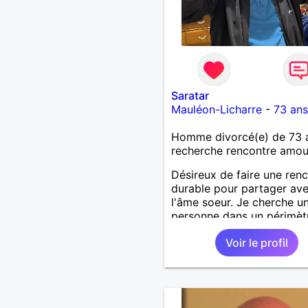
Saratar
Mauléon-Licharre
-
73 ans
Homme divorcé(e) de 73 
recherche rencontre amo
Désireux de faire une ren
durable pour partager av
l'âme soeur. Je cherche u
personne dans un périmèt
120 kms, merci de respect
Voir le profil
critère.