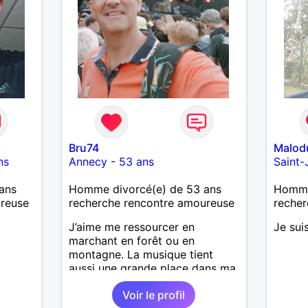
Bru74
Malod
ns
Annecy
-
53 ans
Saint
ans
Homme divorcé(e) de 53 ans
Homme 
ureuse
recherche rencontre amoureuse
recher
J’aime me ressourcer en
Je sui
marchant en forêt ou en
montagne. La musique tient
aussi une grande place dans ma
vie : j’adore aller à des concerts
Voir le profil
ou à des festivals. Voyager et