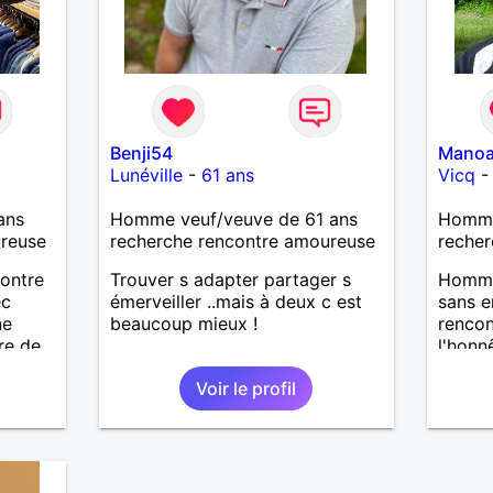
Benji54
Mano
Lunéville
-
61 ans
Vicq
ans
Homme veuf/veuve de 61 ans
Homme 
ureuse
recherche rencontre amoureuse
recher
contre
Trouver s adapter partager s
Homme 
ec
émerveiller ..mais à deux c est
sans e
ne
beaucoup mieux !
rencon
re de
l'honn
er ce
un peu
Voir le profil
faut.R
me res
Valenc