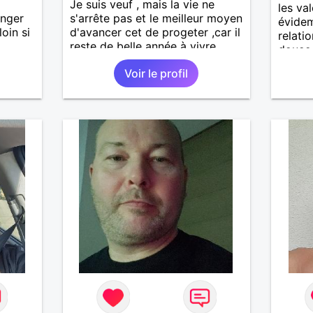
Je suis veuf , mais la vie ne
les va
anger
s'arrête pas et le meilleur moyen
évidem
loin si
d'avancer cet de progeter ,car il
relati
reste de belle année à vivre.
douce 
roman
Voir le profil