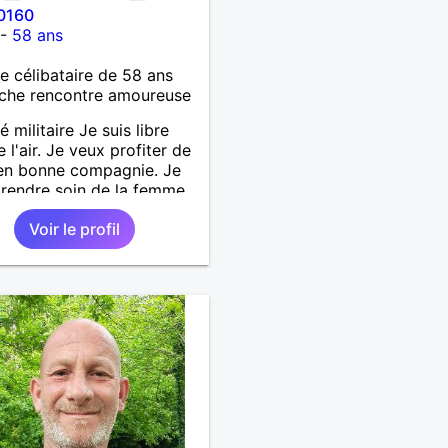
0160
-
58 ans
célibataire de 58 ans
che rencontre amoureuse
é militaire Je suis libre
l'air. Je veux profiter de
 en bonne compagnie. Je
prendre soin de la femme
ra à mes côtés.
Voir le profil