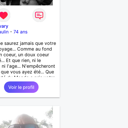
vary
ulin
-
74 ans
e saurez jamais que votre
oyage... Comme au fond
 coeur, un doux coeur
.. Et que rien, ni le
 ni l'age... N'empêcheront
 que vous ayez été... Que
uté du Monde a pris votre
... Vous ne saurez jamais
Voir le profil
emporte votre âme...
 une lampe d’or qui
ire en marchant...