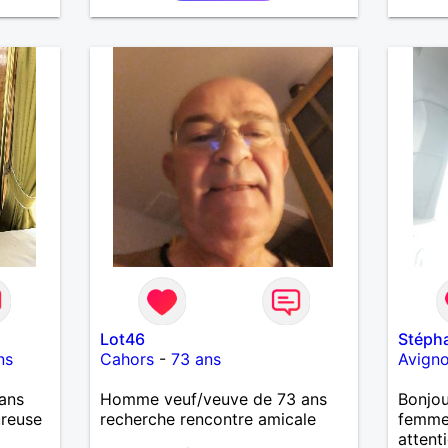
découvrir de nouvelles cultures,
c’est ce qui m’inspire le plus.
J’aimerais rencontrer quelqu’un
avec qui partager ces moments
simples et sincères.
Lot46
Stéph
ns
Cahors
-
73 ans
Avign
ans
Homme veuf/veuve de 73 ans
Bonjou
ureuse
recherche rencontre amicale
femme 
attent