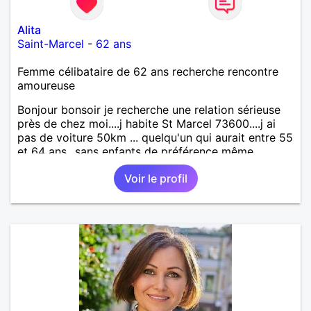
Alita
Saint-Marcel
-
62 ans
Femme célibataire de 62 ans recherche rencontre
amoureuse
Bonjour bonsoir je recherche une relation sérieuse
près de chez moi....j habite St Marcel 73600....j ai
pas de voiture 50km ... quelqu'un qui aurait entre 55
et 64 ans...sans enfants de préférence même
adultes et qui n aurait garder aucun contact avec
Voir le profil
une où plusieurs ex...si vous correspondez à ma
recherche ecrivez moi je vous répondrai...