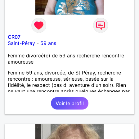
CR07
Saint-Péray
-
59 ans
Femme divorcé(e) de 59 ans recherche rencontre
amoureuse
Femme 59 ans, divorcée, de St Péray, recherche
rencontre : amoureuse, sérieuse, basée sur la
fidélité, le respect (pas d' aventure d'un soir). Rien
ne vaut une rencontre après quelques échanges par
messages pour savoir si il y a un feeling entre les
Voir le profil
deux et le désir de se revoir. Au plaisir de se
découvrir...