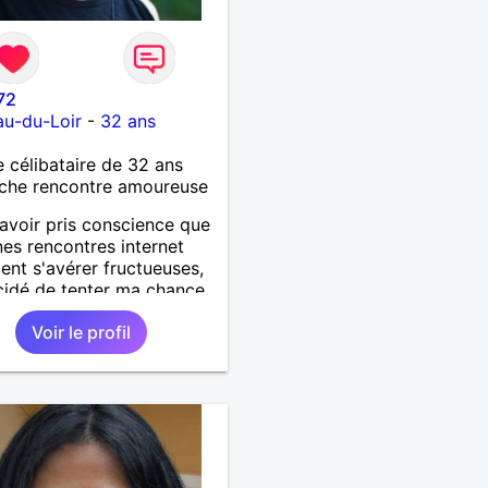
72
au-du-Loir
-
32 ans
célibataire de 32 ans
che rencontre amoureuse
avoir pris conscience que
nes rencontres internet
ent s'avérer fructueuses,
écidé de tenter ma chance
 site pour découvrir de
Voir le profil
les personnes sur
u-de-Loir voire Le Mans
Flèche !