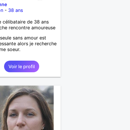
nne
on
-
38 ans
célibataire de 38 ans
che rencontre amoureuse
 seule sans amour est
ressante alors je recherche
me soeur.
Voir le profil