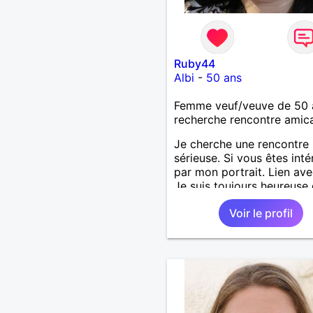
Ruby44
Albi
-
50 ans
Femme veuf/veuve de 50 
recherche rencontre amic
Je cherche une rencontre
sérieuse. Si vous êtes int
par mon portrait. Lien ave
Je suis toujours heureuse
vous accueillir.
Voir le profil