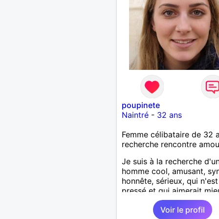
poupinete
Naintré
-
32 ans
Femme célibataire de 32 
recherche rencontre amo
Je suis à la recherche d'u
homme cool, amusant, sy
honnête, sérieux, qui n'es
pressé et qui aimerait mi
connaitre. J'aime les per
Voir le profil
qui sont simples, affectue