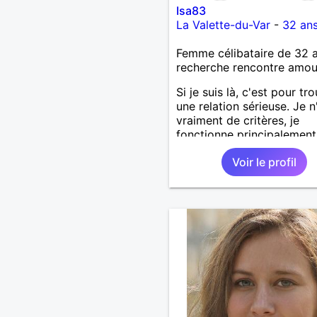
Isa83
La Valette-du-Var
-
32 an
Femme célibataire de 32 
recherche rencontre amo
Si je suis là, c'est pour tr
une relation sérieuse. Je n
vraiment de critères, je
fonctionne principalement
feeling. J'ai pas mal les
Voir le profil
randonnées, la musique et
voyages.