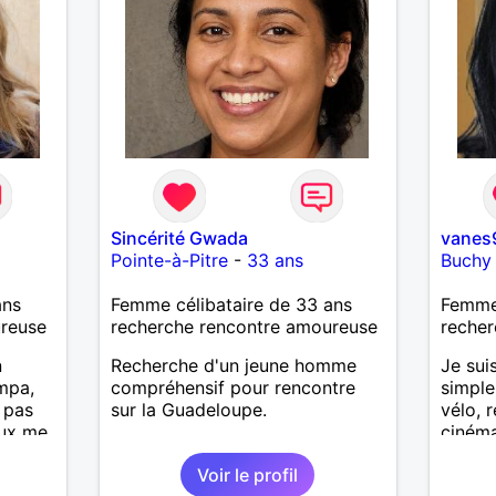
Sincérité Gwada
vanes
Pointe-à-Pitre
-
33 ans
Buchy
ans
Femme célibataire de 33 ans
Femme 
ureuse
recherche rencontre amoureuse
recher
n
Recherche d'un jeune homme
Je sui
mpa,
compréhensif pour rencontre
simple
t pas
sur la Guadeloupe.
vélo, 
eux me
cinéma
sonnes
Voir le profil
uses