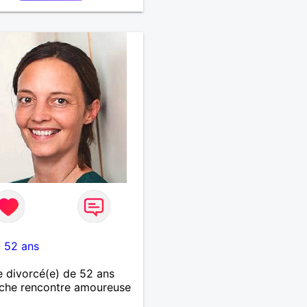
-
52 ans
 divorcé(e) de 52 ans
che rencontre amoureuse