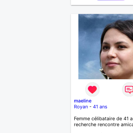
avec un grand coeur.
maeline
Royan
-
41 ans
Femme célibataire de 41 a
recherche rencontre amic