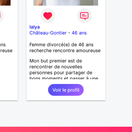
lalya
Château-Gontier
-
46 ans
ans
Femme divorcé(e) de 46 ans
ureuse
recherche rencontre amoureuse
Mon but premier est de
rencontrer de nouvelles
personnes pour partager de
bons moments et passer à une
étape suivante. Dans la vie tout
Voir le profil
bouge et rien n'est éternel, mais
on a la chance de choisir et de
construire son avenir donc je
pense qu'il faut s'ouvrir et non
l'inverse. Les hommes
célibataires de la région de
Château-Gonthier qui
recherchent du sérieux peuvent