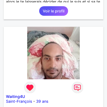
alors je te laisserais décider de qui je suis et si sa te
convient
Voir le profil
Waiting4U
Saint-François
-
39 ans