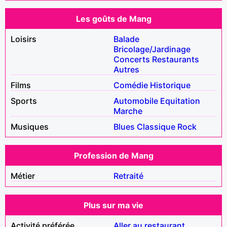
Les goûts de Mang
Loisirs
Balade
Bricolage/Jardinage
Concerts
Restaurants
Autres
Films
Comédie
Historique
Sports
Automobile
Equitation
Marche
Musiques
Blues
Classique
Rock
Profession de Mang
Métier
Retraité
Plus sur ma vie
Activité préférée
Aller au restaurant