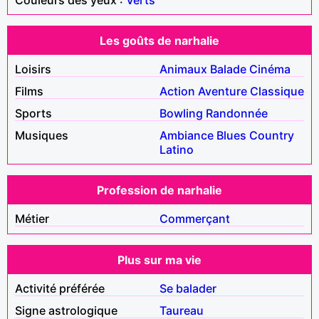
Les goûts de narhalie
Loisirs
Animaux
Balade
Cinéma
Films
Action
Aventure
Classique
Sports
Bowling
Randonnée
Musiques
Ambiance
Blues
Country
Latino
Profession de narhalie
Métier
Commerçant
Plus sur ma vie
Activité préférée
Se balader
Signe astrologique
Taureau