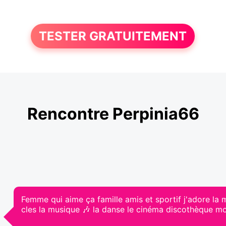
TESTER GRATUITEMENT
Rencontre Perpinia66
Femme qui aime ça famille amis et sportif j'adore la 
cles la musique 🎶 la danse le cinéma discothèque m