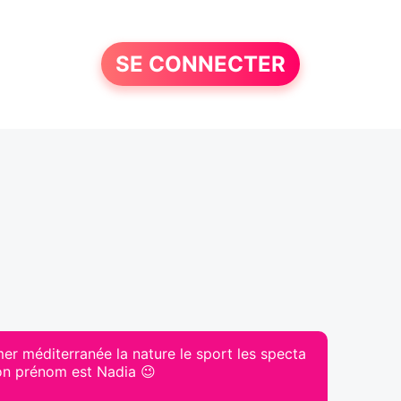
SE CONNECTER
mer méditerranée la nature le sport les specta
on prénom est Nadia 😉