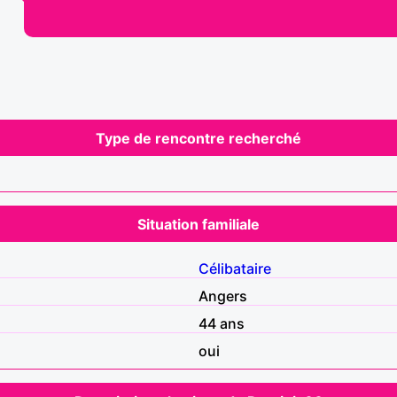
Type de rencontre recherché
Situation familiale
Célibataire
Angers
44 ans
oui