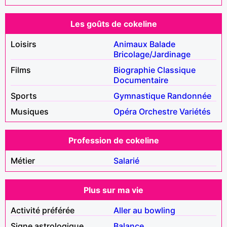
Les goûts de cokeline
Loisirs
Animaux
Balade
Bricolage/Jardinage
Films
Biographie
Classique
Documentaire
Sports
Gymnastique
Randonnée
Musiques
Opéra
Orchestre
Variétés
Profession de cokeline
Métier
Salarié
Plus sur ma vie
Activité préférée
Aller au bowling
Signe astrologique
Balance